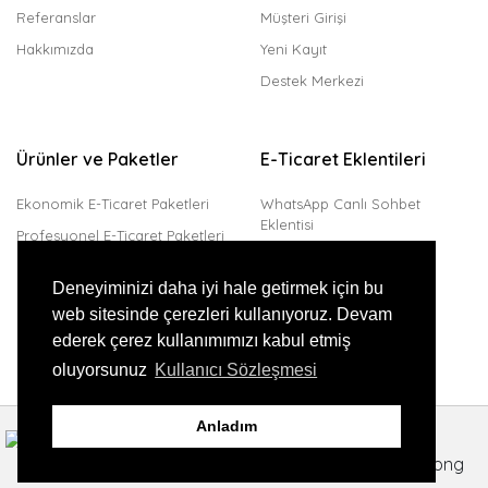
Referanslar
Müşteri Girişi
Hakkımızda
Yeni Kayıt
Destek Merkezi
Ürünler ve Paketler
E-Ticaret Eklentileri
Ekonomik E-Ticaret Paketleri
WhatsApp Canlı Sohbet
Eklentisi
Profesyonel E-Ticaret Paketleri
Trendyol Entegrasyonu
Kurumsal E-Ticaret Paketleri
Amazon Entegrasyonu
Deneyiminizi daha iyi hale getirmek için bu
web sitesinde çerezleri kullanıyoruz. Devam
JivoChat Canlı Destek
ederek çerez kullanımımızı kabul etmiş
Sanal Pos Eklentisi
oluyorsunuz
Kullanıcı Sözleşmesi
Anladım
Copyright © 2023, Tüm Hakları Saklıdır